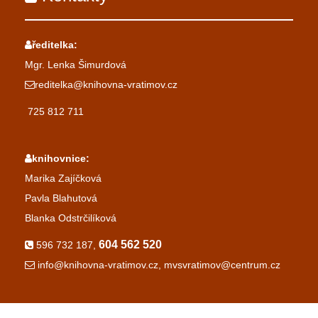
ředitelka:
Mgr. Lenka Šimurdová
reditelka@knihovna-vratimov.cz
725 812 711
knihovnice:
Marika Zajíčková
Pavla Blahutová
Blanka Odstrčilíková
604 562 520
596 732 187,
info@knihovna-vratimov.cz, mvsvratimov@centrum.cz