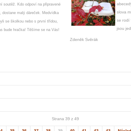
abeced
í soutěž. Kdo odpoví na připravené
slova m
, dostane malý dáreček. Medvídka
se rodí
yli se školkou nebo s první třídou,
jsou je
ás bude hračka! Těšíme se na Vás!
Zdeněk Svěrák
Strana 39 z 49
34
35
36
37
38
39
40
41
42
43
Násled