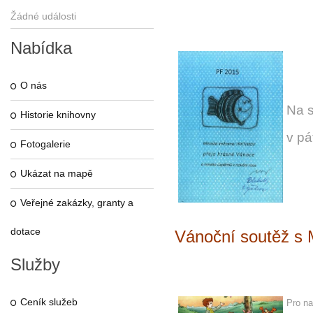
Žádné události
Nabídka
O nás
Na 
Historie knihovny
v pá
Fotogalerie
Ukázat na mapě
Veřejné zakázky, granty a
dotace
Vánoční soutěž s
Služby
Ceník služeb
Pro na