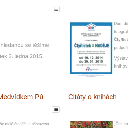
Dům dět
fotograf
Čtyřlí
shledanou se těšíme
podpoři
tek 2. ledna 2015.
Výstav
knihov
 Medvídkem Pú
Citáty o knihách
„Číst k
še malé čtenáře je připravená