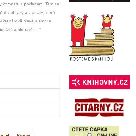
y komnatu s pokladem. Tam se
ění v obrazy a v pocity, které
 v čtenářově hlavě a srdci a
dinečné a hluboké…..“
ující
Konec