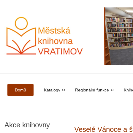
Domů
Katalogy
Regionální funkce
Knih
Akce
knihovny
Veselé Vánoce a š