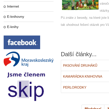
vánočn
Internet
otázky
E-knihovny
Pú znáte z besedy, na které jste b
tak uhodnout řešení otázek pro V
E-knihy
Další články...
PASOVÁNÍ DRUHÁKŮ
KAMARÁDKA KNIHOVNA
PERLORODKY
Předchozí