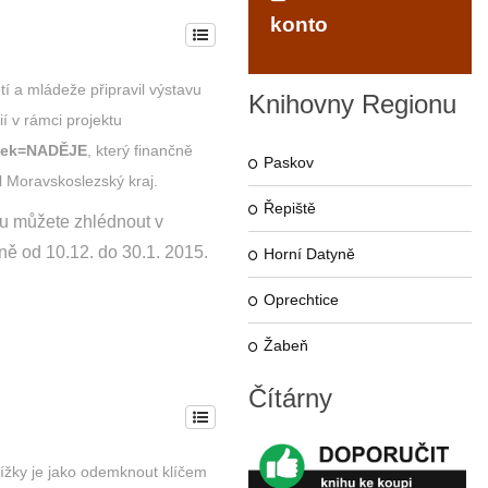
konto
í a mládeže připravil výstavu
Knihovny
Regionu
ií v rámci projektu
stek=NADĚJE
, který finančně
Paskov
l Moravskoslezský kraj.
Řepiště
u můžete zhlédnout v
ně od 10.12. do 30.1. 2015.
Horní Datyně
Oprechtice
Žabeň
Čítárny
nížky je jako odemknout klíčem