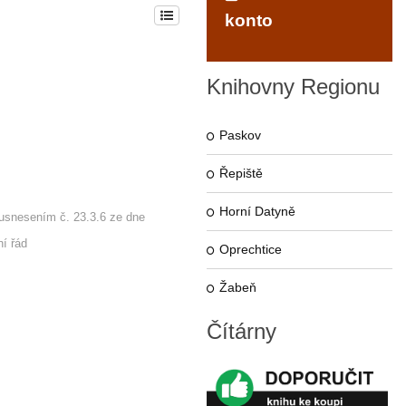
konto
Knihovny
Regionu
Paskov
Řepiště
Horní Datyně
usnesením č. 23.3.6 ze dne
ní řád
Oprechtice
Žabeň
Čítárny