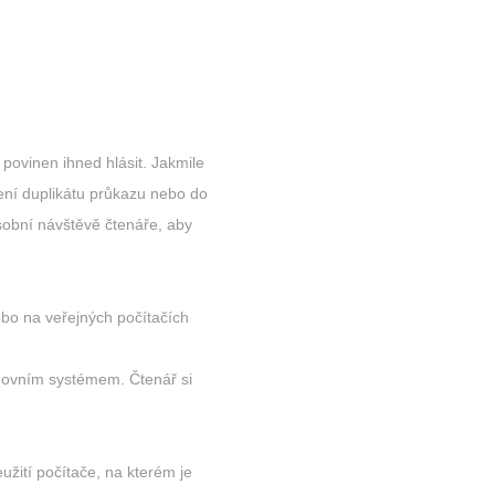
povinen ihned hlásit. Jakmile
vení duplikátu průkazu nebo do
obní návštěvě čtenáře, aby
bo na veřejných počítačích
hovním systémem. Čtenář si
žití počítače, na kterém je