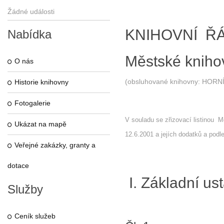
Žádné události
KNIHOVNÍ Ř
Nabídka
Městské knih
O nás
(obsluhované knihovny: HOR
Historie knihovny
Fotogalerie
V souladu se zřizovací listinou
Ukázat na mapě
12.6.2001 a jejích dodatků a podl
Veřejné zakázky, granty a
dotace
I. Základní us
Služby
Ceník služeb