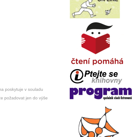
vna poskytuje v souladu
že požadovat jen do výše