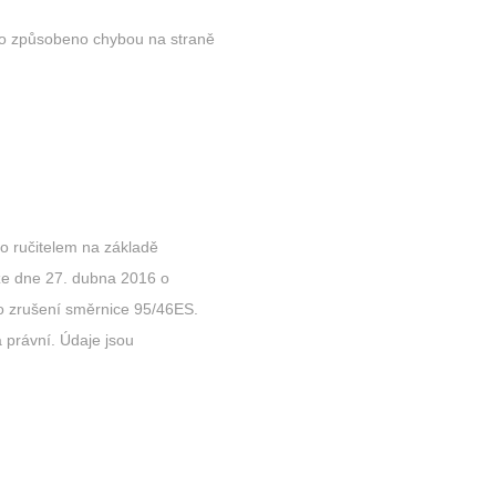
lo způsobeno chybou na straně
o ručitelem na základě
ze dne 27. dubna 2016 o
 o zrušení směrnice 95/46ES.
a právní. Údaje jsou