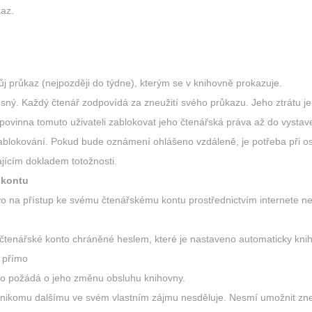
kaz.
vůj průkaz (nejpozději do týdne), kterým se v knihovně prokazuje.
ný. Každý čtenář zodpovídá za zneužití svého průkazu. Jeho ztrátu je 
e povinna tomuto uživateli zablokovat jeho čtenářská práva až do vysta
blokování. Pokud bude oznámení ohlášeno vzdáleně, je potřeba při os
ajícím dokladem totožnosti.
 kontu
o na přístup ke svému čtenářskému kontu prostřednictvím internete ne
čtenářské konto chráněné heslem, které je nastaveno automaticky kni
 přímo
o požádá o jeho změnu obsluhu knihovny.
 nikomu dalšímu ve svém vlastním zájmu nesděluje. Nesmí umožnit zneu