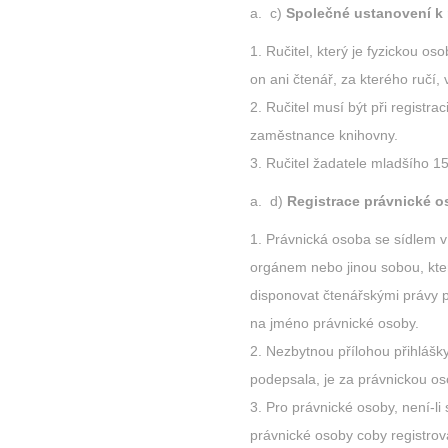
c)
Společné ustanovení k 
Ručitel, který je fyzickou o
on ani čtenář, za kterého ručí, 
Ručitel musí být při registr
zaměstnance knihovny.
Ručitel žadatele mladšího 1
d)
Registrace právnické 
Právnická osoba se sídlem v
orgánem nebo jinou sobou, kter
disponovat čtenářskými právy 
na jméno právnické osoby.
Nezbytnou přílohou přihlášky
podepsala, je za právnickou o
Pro právnické osoby, není-li
právnické osoby coby registrov