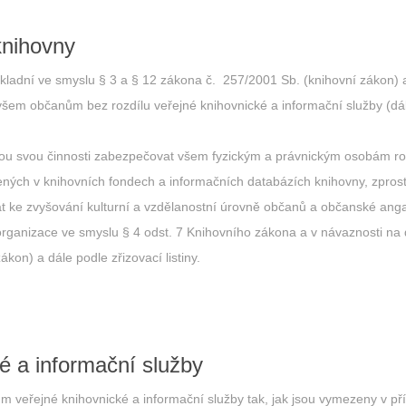
knihovny
adní ve smyslu § 3 a § 12 zákona č. 257/2001 Sb. (knihovní zákon) a
em občanům bez rozdílu veřejné knihovnické a informační služby (dál
ou svou činnosti zabezpečovat všem fyzickým a právnickým osobám rov
ých v knihovních fondech a informačních databázích knihovny, zprost
at ke zvyšování kulturní a vzdělanostní úrovně občanů a občanské ang
organizace ve smyslu § 4 odst. 7 Knihovního zákona a v návaznosti na 
kon) a dále podle zřizovací listiny.
é a informační služby
ům veřejné knihovnické a informační služby tak, jak jsou vymezeny v p