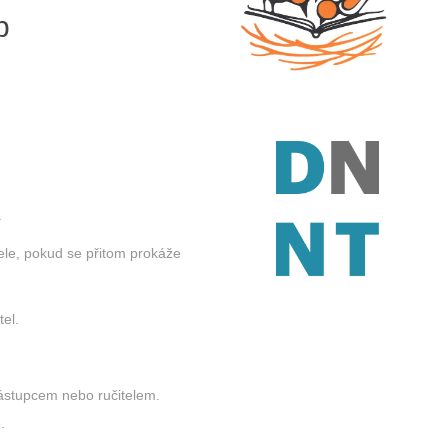
b
.
ele, pokud se přitom prokáže
tel.
zástupcem nebo ručitelem.
.