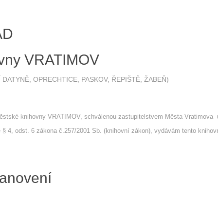
ÁD
ovny VRATIMOV
NÍ DATYNĚ, OPRECHTICE, PASKOV, ŘEPIŠTĚ, ŽABEŇ)
 Městské knihovny VRATIMOV, schválenou zastupitelstvem Města Vratimova 
e § 4, odst. 6 zákona č.257/2001 Sb. (knihovní zákon), vydávám tento knihov
tanovení