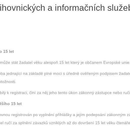
knihovnických a informačních služe
o 15 let
může stát žadatel věku alespoň 15 let který je občanem Evropské unie
oba jednající na základě plné moci s úředně ověřeným podpisem žadat
tožnosti.
ilý k registraci, činí za něj jeho tento úkon zákonný zástupce nebo ruči
šího 15 let
ihovnou registrován po vyplnění přihlášky a jejím podepsání zákonným 
l ručí za splnění závazků vzniklých až do dovršení 15 let věku čtenáře