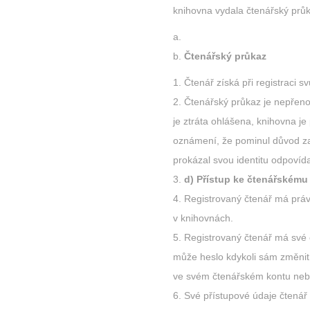
knihovna vydala čtenářský prů
Čtenářský průkaz
Čtenář získá při registraci s
Čtenářský průkaz je nepřenos
je ztráta ohlášena, knihovna j
oznámení, že pominul důvod za
prokázal svou identitu odpovíd
d) Přístup ke čtenářskému
Registrovaný čtenář má práv
v knihovnách.
Registrovaný čtenář má své 
může heslo kdykoli sám změnit
ve svém čtenářském kontu neb
Své přístupové údaje čtenář