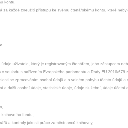
u kontu.
á za každé zneužití přístupu ke svému čtenářskému kontu, které neby
je
údaje uživatele, který je registrovaným čtenářem, jeho zástupcem neb
 a v souladu s nařízením Evropského parlamentu a Rady EU 2016/679 
islosti se zpracováním osobní údajů a o volném pohybu těchto údajů a
 a další osobní údaje, statistické údaje, údaje služební, údaje účetní 
m,
 knihovního fondu,
ářů a kontroly jakosti práce zaměstnanců knihovny,