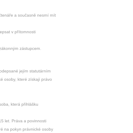
i čtenáře a současně nesmí mít
depsat v přítomnosti
ho zákonným zástupcem.
podepsané jejím statutárním
é osoby, které získají právo
soba, která přihlášku
5 let. Práva a povinnosti
eré na pokyn právnické osoby