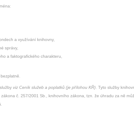
jména:
fondech a využívání knihovny,
né správy,
kého a faktografického charakteru,
 bezplatně.
 služby
viz Ceník služeb a poplatků (je přílohou KŘ)
. Tyto služby kniho
4 zákona č. 257/2001 Sb., knihovního zákona, tzn. že úhradu za ně mů
ů.