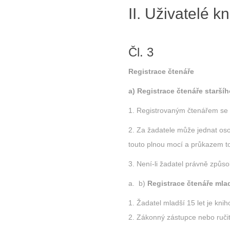
II. Uživatelé 
Čl. 3
Registrace
čtenáře
a) Registrace čtenáře staršíh
1. Registrovaným čtenářem se 
2. Za žadatele může jednat os
touto plnou mocí a průkazem to
3. Není-li žadatel právně způsob
b)
Registrace čtenáře mlad
Žadatel mladší 15 let je kn
Zákonný zástupce nebo ručite