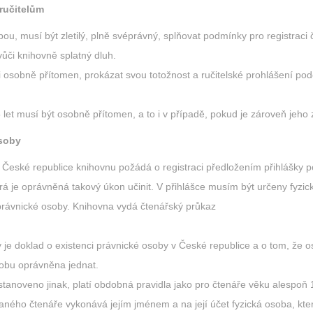
ručitelům
sobou, musí být zletilý, plně svéprávný, splňovat podmínky pro registrac
vůči knihovně splatný dluh.
aci osobně přítomen, prokázat svou totožnost a ručitelské prohlášení po
5 let musí být osobně přítomen, a to i v případě, pokud je zároveň je
osoby
 České republice knihovnu požádá o registraci předložením přihlášky 
á je oprávněná takový úkon učinit. V přihlášce musím být určeny fyzick
právnické osoby. Knihovna vydá čtenářský průkaz
 je doklad o existenci právnické osoby v České republice a o tom, že o
sobu oprávněna jednat.
 stanoveno jinak, platí obdobná pravidla jako pro čtenáře věku alespoň 1
aného čtenáře vykonává jejím jménem a na její účet fyzická osoba, kt