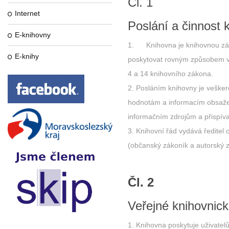
Čl. 1
Internet
Poslání a činnost 
E-knihovny
1. Knihovna je knihovnou zákl
E-knihy
poskytovat rovným způsobem vš
4 a 14 knihovního zákona.
Posláním knihovny je vešker
hodnotám a informacím obsažen
informačním zdrojům a přispív
Knihovní řád vydává ředitel 
(občanský zákoník a autorský zá
Čl. 2
Veřejné knihovnick
Knihovna poskytuje uživatel