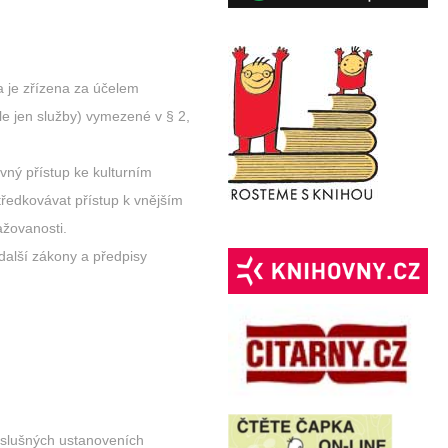
 je zřízena za účelem
e jen služby) vymezené v § 2,
ný přístup ke kulturním
ředkovávat přístup k vnějším
ažovanosti.
další zákony a předpisy
říslušných ustanoveních