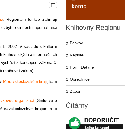
konto
na
.
Regionální funkce zahrnují
Knihovny
Regionu
nezbytné činnosti napomáhající
Paskov
.1. 2002. V souladu s kulturní
ch knihovnických a informačních
Řepiště
 vychází z koncepce zákona č.
Horní Datyně
b (
knihovní zákon
).
Oprechtice
 v
Moravskoslezském kraji
, kam
Žabeň
vkovou organizací
„Smlouvu o
Čítárny
 Moravskoslezským krajem, a to