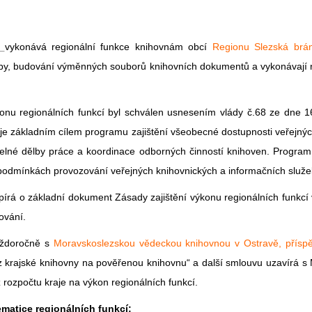
vykonává regionální funkce knihovnám obcí
Regionu Slezská brá
by, budování výměnných souborů knihovních dokumentů a vykonávají 
onu regionálních funkcí byl schválen usnesením vlády č.68 ze dne 16
y je základním cílem programu zajištění všeobecné dostupnosti veřejný
lné dělby práce a koordinace odborných činností knihoven. Program
podmínkách provozování veřejných knihovnických a informačních služe
pírá o základní dokument Zásady zajištění výkonu regionálních funkcí
cování.
aždoročně s
Moravskoslezskou vědeckou knihovnou v Ostravě, příspě
 z krajské knihovny na pověřenou knihovnu“ a další smlouvu uzavírá s
 rozpočtu kraje na výkon regionálních funkcí.
ematice regionálních funkcí: