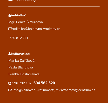
ředitelka:
Mgr. Lenka Šimurdová
reditelka@knihovna-vratimov.cz
725 812 711
knihovnice:
Marika Zajíčková
Pavla Blahutová
Blanka Odstrčilíková
604 562 520
596 732 187,
info@knihovna-vratimov.cz, mvsvratimov@centrum.cz