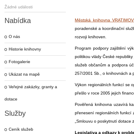
Žádné události
Nabídka
Městská knihovna VRATIMOV
poradenské a koordinační služ
O nás
rozvoji knihoven.
Program podpory zajištění výk
Historie knihovny
politikou vlády České republik
Fotogalerie
služeb občanům a podpora úče
257/2001 Sb., o knihovnách a 
Ukázat na mapě
Výkon regionálních funkcí se o
Veřejné zakázky, granty a
přešlo v roce 2005 jejich finan
dotace
Pověřená knihovna uzavírá k
Služby
přenesení regionálních funkcí
„Smlouvu o poskytnutí dotace z
Ceník služeb
Legislativa a odkazy k probl