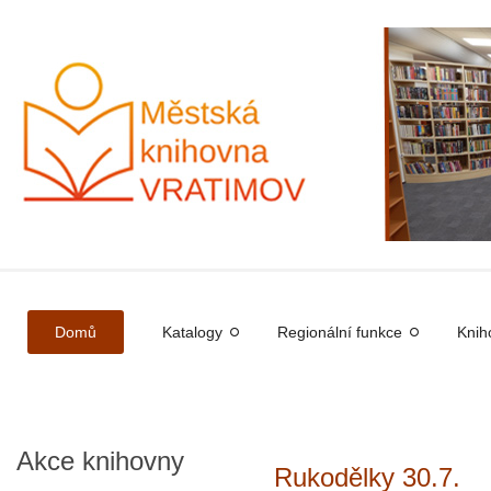
Domů
Katalogy
Regionální funkce
Knih
Akce
knihovny
Rukodělky 30.7.