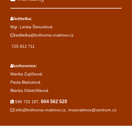
ředitelka:
Mgr. Lenka Šimurdová
reditelka@knihovna-vratimov.cz
725 812 711
knihovnice:
Marika Zajíčková
Pavla Blahutová
Blanka Odstrčilíková
604 562 520
596 732 187,
info@knihovna-vratimov.cz, mvsvratimov@centrum.cz